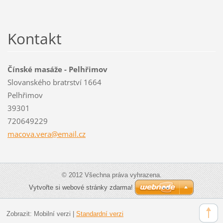
Kontakt
Čínské masáže - Pelhřimov
Slovanského bratrství 1664
Pelhřimov
39301
720649229
macova.v
era@emai
l.cz
© 2012 Všechna práva vyhrazena.
Vytvořte si webové stránky zdarma!
Zobrazit:
Mobilní verzi
|
Standardní verzi