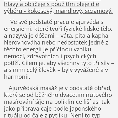
hlavy a obličeje s použitím oleje dle
výběru - kokosový, mandlový, sezamový.
Ve své podstatě pracuje ajurvéda s
energiemi, které tvoří fyzické lidské tělo,
a nazývá je dóšami – váta, pita a kapha.
Nerovnováha nebo nedostatek jedné z
těchto energií je příčinou vzniku
nemocí, zdravotních i psychických
potíží. Cílem je, aby všechny tyto tři síly –
a s nimi celý člověk – byly vyvážené a v
harmonii.
Ajurvédská masáž je v podstatě obřad,
který se od běžného dvacetiminutového
masírování šíje na poliklinice liší asi tak
jako příprava čaje podle japonského
rituálu od čaje z pytlíku. Není to typ