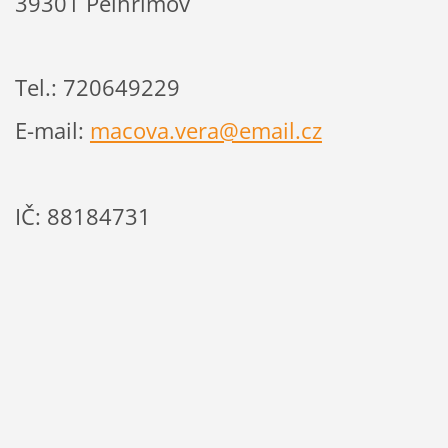
39301 Pelhřimov
Tel.: 720649229
E-mail:
macova.vera@email.cz
IČ: 88184731