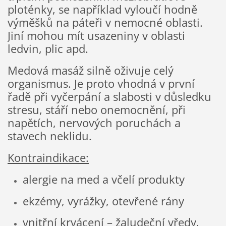
ploténky, se například vyloučí hodně
výměšků na páteři v nemocné oblasti.
Jiní mohou mít usazeniny v oblasti
ledvin, plic apd.
Medová masáž silně oživuje celý
organismus. Je proto vhodná v první
řadě při vyčerpání a slabosti v důsledku
stresu, stáří nebo onemocnění, při
napětích, nervových poruchách a
stavech neklidu.
Kontraindikace:
alergie na med a včelí produkty
ekzémy, vyrážky, otevřené rány
vnitřní krvácení – žaludeční vředy,