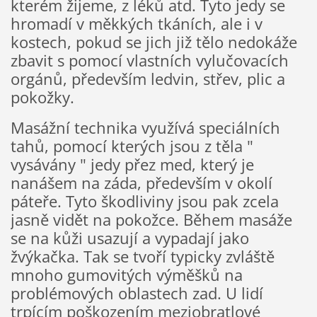
kterém žijeme, z léků atd. Tyto jedy se
hromadí v měkkých tkáních, ale i v
kostech, pokud se jich již tělo nedokáže
zbavit s pomocí vlastních vylučovacích
orgánů, především ledvin, střev, plic a
pokožky.
Masážní technika využívá speciálních
tahů, pomocí kterých jsou z těla "
vysávány " jedy přez med, který je
nanášem na záda, především v okolí
páteře. Tyto škodliviny jsou pak zcela
jasně vidět na pokožce. Během masáže
se na kůži usazují a vypadají jako
žvýkačka. Tak se tvoří typicky zvláště
mnoho gumovitých výměšků na
problémových oblastech zad. U lidí
trpícím poškozením meziobratlové