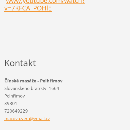
www.youtube.com/watch?
v=7KFCA_POHlE
Kontakt
Čínské masáže - Pelhřimov
Slovanského bratrství 1664
Pelhřimov
39301
720649229
macova.v
era@emai
l.cz